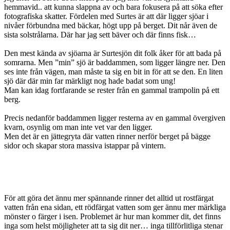
hemmavid.. att kunna slappna av och bara fokusera på att söka efter
fotografiska skatter. Fördelen med Surtes är att där ligger sjöar i
nivåer förbundna med bäckar, högt upp på berget. Dit når även de
sista solstrålarna. Där har jag sett bäver och där finns fisk…
Den mest kända av sjöarna är Surtesjön dit folk åker för att bada på
somrarna. Men ”min” sjö är baddammen, som ligger längre ner. Den
ses inte från vägen, man måste ta sig en bit in för att se den. En liten
sjö där där min far märkligt nog hade badat som ung!
Man kan idag fortfarande se rester från en gammal trampolin på ett
berg.
Precis nedanför baddammen ligger resterna av en gammal övergiven
kvarn, osynlig om man inte vet var den ligger.
Men det är en jättegryta där vatten rinner nerför berget på bägge
sidor och skapar stora massiva istappar på vintern.
För att göra det ännu mer spännande rinner det alltid ut rostfärgat
vatten från ena sidan, ett rödfärgat vatten som ger ännu mer märkliga
mönster o färger i isen. Problemet är hur man kommer dit, det finns
inga som helst möjligheter att ta sig dit ner… inga tillförlitliga stenar