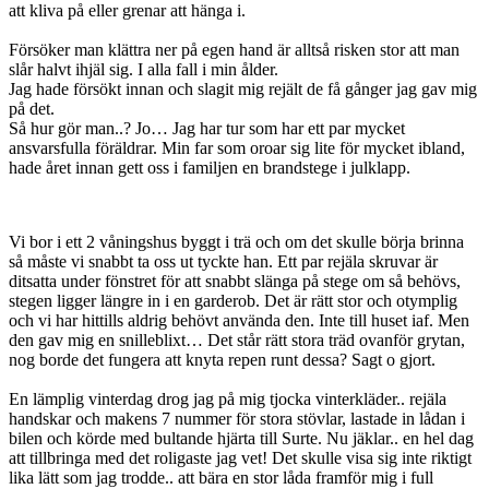
att kliva på eller grenar att hänga i.
Försöker man klättra ner på egen hand är alltså risken stor att man
slår halvt ihjäl sig. I alla fall i min ålder.
Jag hade försökt innan och slagit mig rejält de få gånger jag gav mig
på det.
Så hur gör man..? Jo… Jag har tur som har ett par mycket
ansvarsfulla föräldrar. Min far som oroar sig lite för mycket ibland,
hade året innan gett oss i familjen en brandstege i julklapp.
Vi bor i ett 2 våningshus byggt i trä och om det skulle börja brinna
så måste vi snabbt ta oss ut tyckte han. Ett par rejäla skruvar är
ditsatta under fönstret för att snabbt slänga på stege om så behövs,
stegen ligger längre in i en garderob. Det är rätt stor och otymplig
och vi har hittills aldrig behövt använda den. Inte till huset iaf. Men
den gav mig en snilleblixt… Det står rätt stora träd ovanför grytan,
nog borde det fungera att knyta repen runt dessa? Sagt o gjort.
En lämplig vinterdag drog jag på mig tjocka vinterkläder.. rejäla
handskar och makens 7 nummer för stora stövlar, lastade in lådan i
bilen och körde med bultande hjärta till Surte. Nu jäklar.. en hel dag
att tillbringa med det roligaste jag vet! Det skulle visa sig inte riktigt
lika lätt som jag trodde.. att bära en stor låda framför mig i full