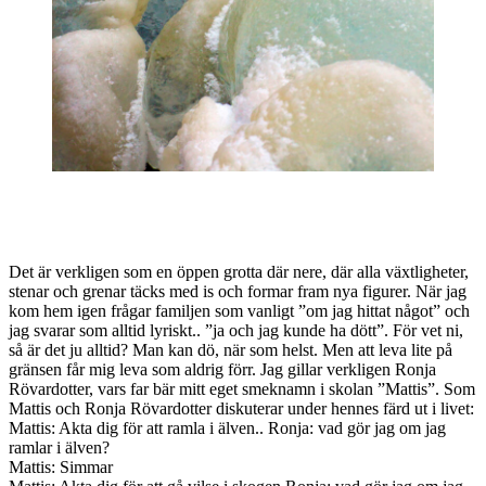
Det är verkligen som en öppen grotta där nere, där alla växtligheter,
stenar och grenar täcks med is och formar fram nya figurer. När jag
kom hem igen frågar familjen som vanligt ”om jag hittat något” och
jag svarar som alltid lyriskt.. ”ja och jag kunde ha dött”. För vet ni,
så är det ju alltid? Man kan dö, när som helst. Men att leva lite på
gränsen får mig leva som aldrig förr. Jag gillar verkligen Ronja
Rövardotter, vars far bär mitt eget smeknamn i skolan ”Mattis”. Som
Mattis och Ronja Rövardotter diskuterar under hennes färd ut i livet:
Mattis: Akta dig för att ramla i älven.. Ronja: vad gör jag om jag
ramlar i älven?
Mattis: Simmar