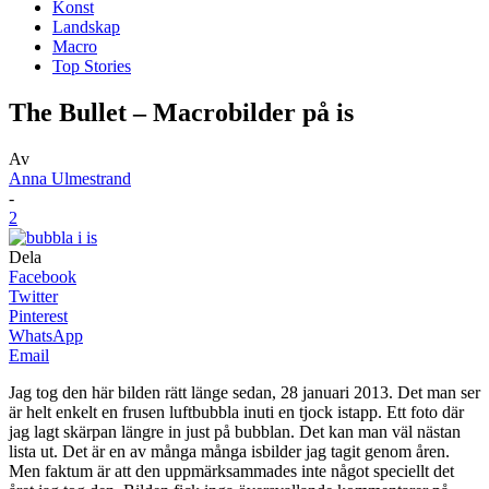
Konst
Landskap
Macro
Top Stories
The Bullet – Macrobilder på is
Av
Anna Ulmestrand
-
2
Dela
Facebook
Twitter
Pinterest
WhatsApp
Email
Jag tog den här bilden rätt länge sedan, 28 januari 2013. Det man ser
är helt enkelt en frusen luftbubbla inuti en tjock istapp. Ett foto där
jag lagt skärpan längre in just på bubblan. Det kan man väl nästan
lista ut. Det är en av många många isbilder jag tagit genom åren.
Men faktum är att den uppmärksammades inte något speciellt det