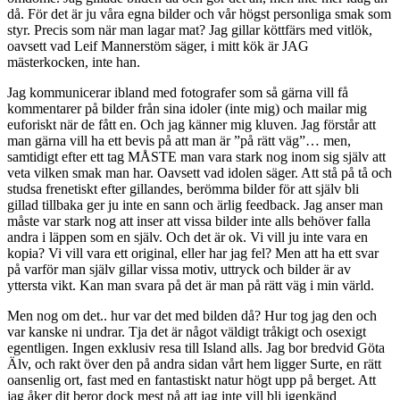
då. För det är ju våra egna bilder och vår högst personliga smak som
styr. Precis som när man lagar mat? Jag gillar köttfärs med vitlök,
oavsett vad Leif Mannerstöm säger, i mitt kök är JAG
mästerkocken, inte han.
Jag kommunicerar ibland med fotografer som så gärna vill få
kommentarer på bilder från sina idoler (inte mig) och mailar mig
euforiskt när de fått en. Och jag känner mig kluven. Jag förstår att
man gärna vill ha ett bevis på att man är ”på rätt väg”… men,
samtidigt efter ett tag MÅSTE man vara stark nog inom sig själv att
veta vilken smak man har. Oavsett vad idolen säger. Att stå på tå och
studsa frenetiskt efter gillandes, berömma bilder för att själv bli
gillad tillbaka ger ju inte en sann och ärlig feedback. Jag anser man
måste var stark nog att inser att vissa bilder inte alls behöver falla
andra i läppen som en själv. Och det är ok. Vi vill ju inte vara en
kopia? Vi vill vara ett original, eller har jag fel? Men att ha ett svar
på varför man själv gillar vissa motiv, uttryck och bilder är av
yttersta vikt. Kan man svara på det är man på rätt väg i min värld.
Men nog om det.. hur var det med bilden då? Hur tog jag den och
var kanske ni undrar. Tja det är något väldigt tråkigt och osexigt
egentligen. Ingen exklusiv resa till Island alls. Jag bor bredvid Göta
Älv, och rakt över den på andra sidan vårt hem ligger Surte, en rätt
oansenlig ort, fast med en fantastiskt natur högt upp på berget. Att
jag åker dit beror dock mest på att jag inte vill bli igenkänd