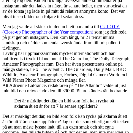
året jag tog den. Bilden fick inga översvallande kommentarer på
instagram när den lades in några år senare heller, men var också en
av de första jag lade in på mitt då relativt anonyma konto. Det var
blivit tusen bilder och följare till sedan dess.
Men jag valde att skicka in den och ett par andra till
CUPOTY
(Close-up Photographer of the Year competition)
som jag fick reda
på just genom instagram. Den kom långt, nr 2 i temat intima
landskap och nådde som enda svensk ända fram till prispallen i
tävlingen.
Tävling har uppmärksammats mycket internationellt och har
publicerats i tryck i bland annat The Guardian, The Daily Telegraph,
Amateur Photographer mm. Den har även presenterats online på
många ställen, t e x The Atlantic, The Guardian, Daily Mail, BBC
Wildlife, Amateur Photographer, Forbes, Digital Camera World och
Wild Planet Photo Magazine och många fler.
Att Adrienne LaFrance, redaktören på ”The Atlantic” valde ut just
min bild och retweetade den till 39000 följare kändes rätt hedrande.
Det är märkligt det där, en bild som folk kan rycka på
axlarna åt ett år för att 7 år senare applådera?
Det är märkligt det där, en bild som folk kan rycka på axlarna åt ett
år för att 7 år senare applådera? Jag ser det som ytterligare ett tecken
på att man måste lyssna inåt, till sin egen smak och sitt egna
omdöme. Jag gillade bilden då och gör det än, men inte mer idag än