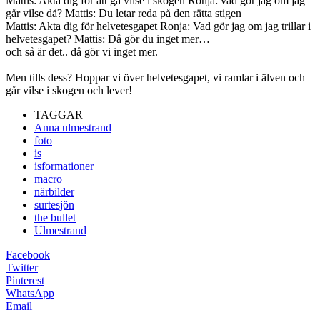
Mattis: Akta dig för att gå vilse i skogen Ronja: vad gör jag om jag
går vilse då? Mattis: Du letar reda på den rätta stigen
Mattis: Akta dig för helvetesgapet Ronja: Vad gör jag om jag trillar i
helvetesgapet? Mattis: Då gör du inget mer…
och så är det.. då gör vi inget mer.
Men tills dess? Hoppar vi över helvetesgapet, vi ramlar i älven och
går vilse i skogen och lever!
TAGGAR
Anna ulmestrand
foto
is
isformationer
macro
närbilder
surtesjön
the bullet
Ulmestrand
Facebook
Twitter
Pinterest
WhatsApp
Email