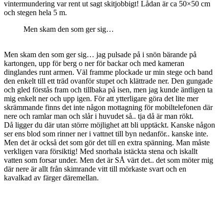
vintermundering var rent ut sagt skitjobbigt! Lådan är ca 50×50 cm
och stegen hela 5 m.
Men skam den som ger sig…
Men skam den som ger sig… jag pulsade på i snön bärande på
kartongen, upp för berg o ner för backar och med kameran
dinglandes runt armen. Väl framme plockade ur min stege och band
den enkelt till ett träd ovanför stupet och klättrade ner. Den gungade
och gled förstås fram och tillbaka på isen, men jag kunde äntligen ta
mig enkelt ner och upp igen. För att ytterligare göra det lite mer
skrämmande finns det inte någon mottagning för mobiltelefonen där
nere och ramlar man och slår i huvudet så.. tja då är man rökt.
Då ligger du där utan större möjlighet att bli upptäckt. Kanske någon
ser ens blod som rinner ner i vattnet till byn nedanför.. kanske inte.
Men det är också det som gör det till en extra spänning. Man måste
verkligen vara försiktig! Med snorhala istäckta stena och iskallt
vatten som forsar under. Men det är SÅ värt det.. det som möter mig
där nere är allt från skimrande vitt till mörkaste svart och en
kavalkad av färger däremellan.