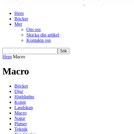
Hem
Böcker
Mer
Om oss
Skicka din artikel
Kontakta oss
Hem
Macro
Macro
Böcker
Djur
Highlights
Konst
Landskap
Macro
Natur
Platser
Teknik