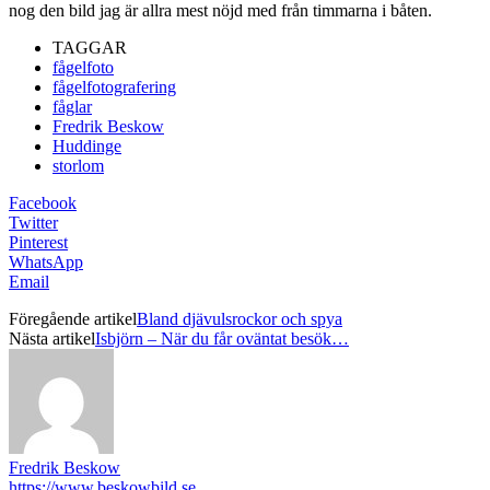
nog den bild jag är allra mest nöjd med från timmarna i båten.
TAGGAR
fågelfoto
fågelfotografering
fåglar
Fredrik Beskow
Huddinge
storlom
Facebook
Twitter
Pinterest
WhatsApp
Email
Föregående artikel
Bland djävulsrockor och spya
Nästa artikel
Isbjörn – När du får oväntat besök…
Fredrik Beskow
https://www.beskowbild.se