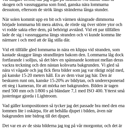
skogen och vassruggarna som fond, ganska nära lommarna
dessutom, eftersom de strök längs stränderna långa stunder.
När solen kommit upp en bit och värmen skingrade dimmorna
började lommarna bli mera aktiva, de rörde sig över större ytor och
vi rodde sakta efter dem, på behörigt avstånd. Vid ett par tillfällen
lade de sig i vassruggarna längs stranden och vi kunde komma lite
närmare i och med att de låg stilla där.
Vid ett tillfälle gled lommarna in nära en klippa vid stranden, som
kastade skuggor längs strandlinjen bakom den. Lommarna låg dock
fortfarande i solljus, så det blev en spännande kontrast mellan deras
vackra teckning och den nästan kolsvarta bakgrunden. Vi gled så
nära vi vågade och jag fick flera bilder som jag var riktigt nöjd med,
på kanske 15-20 meters håll. En av dem visar jag här. Den är
beskuren runt om, kanske 15-20% av bildytan, och underexponerad
ett steg i kameran, för att mörka ner bakgrunden. Bilden är tagen
med 500 mm och 1/800 s på bländare 7,1 med ISO 400. Ytterst små
justeringar gjorda i Lightroom.
Vad gäller kompositionen så tycker jag det passade bra med den ena
lommen lite i oskärpa, för att behålla djupet i bilden, även när
bakgrunden inte bidrog till det djupet.
Det var en av de sista bilderna jag tog på vår morgontur, och det är