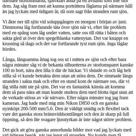
närmare storlommarna, självklart ändå på ett avstånd som inte stör
dem. Jag såg fram mot att kunna porträttera fåglarna på närmare håll
än jag lyckats med tidigare år, då som sagt från stranden runt sjön.
Vi åkte ner till sjön vid soluppgången en morgon i början av juni.
Dimmorna låg fortfarande täta över sjön när vi, efter lite problem
med en spång som låg under vatten, satte oss till rätta i båten och
sakta gled ut över den spegelblanka vattenytan. Det var knappt en
krusning så dags och det var fortfarande tyst runt sjön. Inga fåglar
hördes.
Långa, långsamma årtag tog oss ut i mitten av sjön och efter bara
några minuter såg vi de bekanta silhuetterna av storlomsparet kanske
100 m bort, nära den lilla ö där de häckar. Vi slutade ro och låg helt
stilla så vi kunde betrakta dem utan att störa dem. De simmade längs
stranden i sakta mak och efter en stund kom de närmare oss, där vi
låg stilla mitt ute på sjön. Det var en fantastisk känsla att komma
dem så pass nära att man kunde studera dem med blotta ögat utan att
de verkade störas av vår närvaro. Efter några minuter tog jag fram
kameran. Jag hade med mig min Nikon D850 och en ganska
nyinköpt 200-500 mm/5,6. Den är väldigt smidig och flexibel tack
vare det ganska stora brännviddsomfånget och den är skarp på full
öppning, så den lite svagare ljusstyrkan är inte något större problem.
Det gick att göra ganska annorlunda bilder mot vad jag lyckats med
vid tidigare besök, när jag legat på stranden. Nu kunde man få