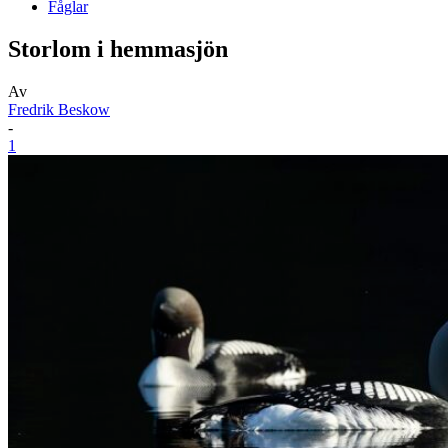
Fåglar
Storlom i hemmasjön
Av
Fredrik Beskow
-
1