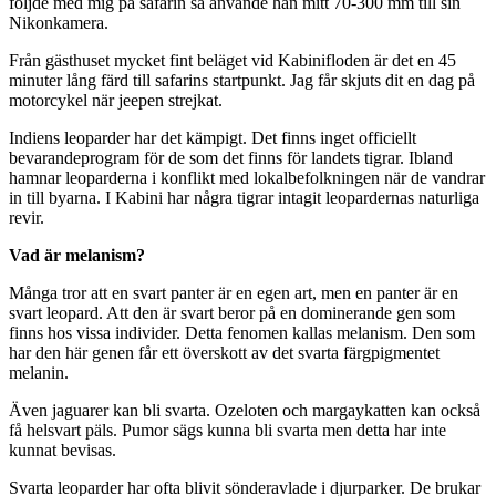
följde med mig på safarin så använde han mitt 70-300 mm till sin
Nikonkamera.
Från gästhuset mycket fint beläget vid Kabinifloden är det en 45
minuter lång färd till safarins startpunkt. Jag får skjuts dit en dag på
motorcykel när jeepen strejkat.
Indiens leoparder har det kämpigt. Det finns inget officiellt
bevarandeprogram för de som det finns för landets tigrar. Ibland
hamnar leoparderna i konflikt med lokalbefolkningen när de vandrar
in till byarna. I Kabini har några tigrar intagit leopardernas naturliga
revir.
Vad är melanism?
Många tror att en svart panter är en egen art, men en panter är en
svart leopard. Att den är svart beror på en dominerande gen som
finns hos vissa individer. Detta fenomen kallas melanism. Den som
har den här genen får ett överskott av det svarta färgpigmentet
melanin.
Även jaguarer kan bli svarta. Ozeloten och margaykatten kan också
få helsvart päls. Pumor sägs kunna bli svarta men detta har inte
kunnat bevisas.
Svarta leoparder har ofta blivit sönderavlade i djurparker. De brukar