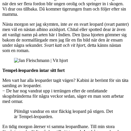
när den ser flera fordon blir ungen orolig och springer in i skogen.
Vi drar oss tillbaka. Då kommer tigerungen fram och följer efter sin
mamma.
Nästa morgon ser jag skymten, inte av en svart leopard (svart panter)
men väl en nästan albino axishjort. Chital eller spotted dear är även
att vanligt namn på arten här i Indien. Den ljusa hjorten gömmer sig
bakom de normalfärgade men jag får en fin bild när den är ensam
under några sekunder.
Svart katt och vit hjort
, detta känns nästan
som en roman.
Tempel-leoparden intar sitt fort
Men vart har alla leoparder tagit vägen? Kabini är berömt för sin täta
samling av leoparder.
− De har nog vandrat upp i terrängen efter de omfattande
skogsbränderna för några veckor sedan, säger en man som arbetar
med ormar.
Plötsligt vandrar en stor fläckig leopard på stigen. Det
är Tempel-leoparden.
En tidig morgon återser vi samma leopardhane. Till min stora