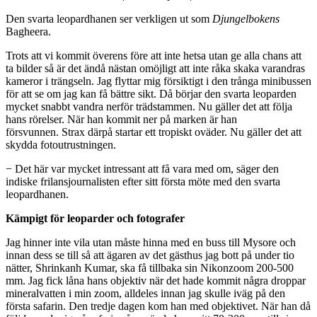
Den svarta leopardhanen ser verkligen ut som
Djungelbokens
Bagheera.
Trots att vi kommit överens före att inte hetsa utan ge alla chans att
ta bilder så är det ändå nästan omöjligt att inte råka skaka varandras
kameror i trängseln. Jag flyttar mig försiktigt i den trånga minibussen
för att se om jag kan få bättre sikt. Då börjar den svarta leoparden
mycket snabbt vandra nerför trädstammen. Nu gäller det att följa
hans rörelser. När han kommit ner på marken är han
försvunnen. Strax därpå startar ett tropiskt oväder. Nu gäller det att
skydda fotoutrustningen.
− Det här var mycket intressant att få vara med om, säger den
indiske frilansjournalisten efter sitt första möte med den svarta
leopardhanen.
Kämpigt för leoparder och fotografer
Jag hinner inte vila utan måste hinna med en buss till Mysore och
innan dess se till så att ägaren av det gästhus jag bott på under tio
nätter, Shrinkanh Kumar, ska få tillbaka sin Nikonzoom 200-500
mm. Jag fick låna hans objektiv när det hade kommit några droppar
mineralvatten i min zoom, alldeles innan jag skulle iväg på den
första safarin. Den tredje dagen kom han med objektivet. När han då