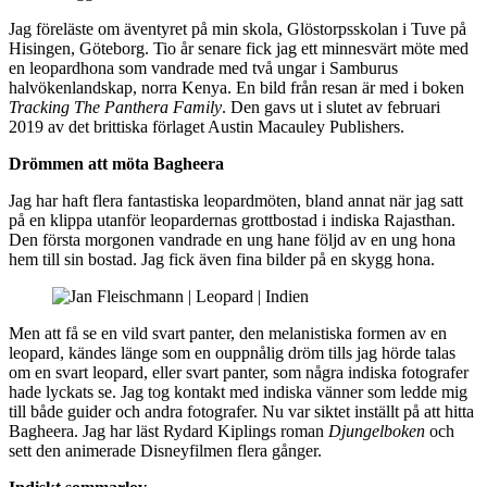
Jag föreläste om äventyret på min skola, Glöstorpsskolan i Tuve på
Hisingen, Göteborg. Tio år senare fick jag ett minnesvärt möte med
en leopardhona som vandrade med två ungar i Samburus
halvökenlandskap, norra Kenya. En bild från resan är med i boken
Tracking The Panthera Family
. Den gavs ut i slutet av februari
2019 av det brittiska förlaget Austin Macauley Publishers.
Drömmen att möta Bagheera
Jag har haft flera fantastiska leopardmöten, bland annat när jag satt
på en klippa utanför leopardernas grottbostad i indiska Rajasthan.
Den första morgonen vandrade en ung hane följd av en ung hona
hem till sin bostad. Jag fick även fina bilder på en skygg hona.
Men att få se en vild svart panter, den melanistiska formen av en
leopard, kändes länge som en ouppnålig dröm tills jag hörde talas
om en svart leopard, eller svart panter, som några indiska fotografer
hade lyckats se. Jag tog kontakt med indiska vänner som ledde mig
till både guider och andra fotografer. Nu var siktet inställt på att hitta
Bagheera. Jag har läst Rydard Kiplings roman
Djungelboken
och
sett den animerade Disneyfilmen flera gånger.