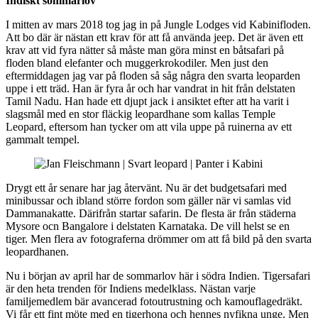
Indiskt sommarlov
I mitten av mars 2018 tog jag in på Jungle Lodges vid Kabinifloden.
Att bo där är nästan ett krav för att få använda jeep. Det är även ett
krav att vid fyra nätter så måste man göra minst en båtsafari på
floden bland elefanter och muggerkrokodiler. Men just den
eftermiddagen jag var på floden så såg några den svarta leoparden
uppe i ett träd. Han är fyra år och har vandrat in hit från delstaten
Tamil Nadu. Han hade ett djupt jack i ansiktet efter att ha varit i
slagsmål med en stor fläckig leopardhane som kallas Temple
Leopard, eftersom han tycker om att vila uppe på ruinerna av ett
gammalt tempel.
Drygt ett år senare har jag återvänt. Nu är det budgetsafari med
minibussar och ibland större fordon som gäller när vi samlas vid
Dammanakatte. Därifrån startar safarin. De flesta är från städerna
Mysore ocn Bangalore i delstaten Karnataka. De vill helst se en
tiger. Men flera av fotograferna drömmer om att få bild på den svarta
leopardhanen.
Nu i början av april har de sommarlov här i södra Indien. Tigersafari
är den heta trenden för Indiens medelklass. Nästan varje
familjemedlem bär avancerad fotoutrustning och kamouflagedräkt.
Vi får ett fint möte med en tigerhona och hennes nyfikna unge. Men