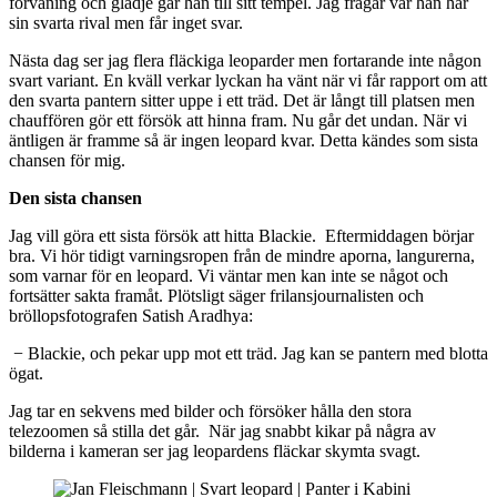
förvåning och glädje går han till sitt tempel. Jag frågar var han har
sin svarta rival men får inget svar.
Nästa dag ser jag flera fläckiga leoparder men fortarande inte någon
svart variant. En kväll verkar lyckan ha vänt när vi får rapport om att
den svarta pantern sitter uppe i ett träd. Det är långt till platsen men
chauffören gör ett försök att hinna fram. Nu går det undan. När vi
äntligen är framme så är ingen leopard kvar. Detta kändes som sista
chansen för mig.
Den sista chansen
Jag vill göra ett sista försök att hitta Blackie. Eftermiddagen börjar
bra. Vi hör tidigt varningsropen från de mindre aporna, langurerna,
som varnar för en leopard. Vi väntar men kan inte se något och
fortsätter sakta framåt. Plötsligt säger frilansjournalisten och
bröllopsfotografen Satish Aradhya:
− Blackie, och pekar upp mot ett träd. Jag kan se pantern med blotta
ögat.
Jag tar en sekvens med bilder och försöker hålla den stora
telezoomen så stilla det går. När jag snabbt kikar på några av
bilderna i kameran ser jag leopardens fläckar skymta svagt.