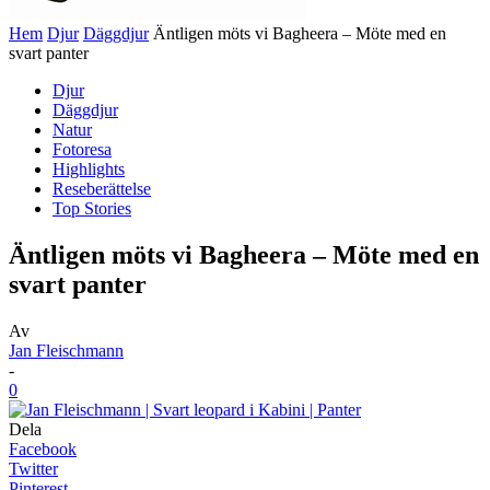
Hem
Djur
Däggdjur
Äntligen möts vi Bagheera – Möte med en
svart panter
Djur
Däggdjur
Natur
Fotoresa
Highlights
Reseberättelse
Top Stories
Äntligen möts vi Bagheera – Möte med en
svart panter
Av
Jan Fleischmann
-
0
Dela
Facebook
Twitter
Pinterest