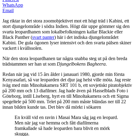
WhatsApp
Email
Jag riktar in det stora zoomobjektivet mot ett högt träd i Kabini, ett
stort djungelområde i södra Indien. Högt där uppe gömmer sig den
svarta leopardhanen som lokalbefolkningen kallar Blackie eller
Black Panther (
svart panter
) här i det indiska djungelområdet
Kabini. De gula ögonen lyser intensivt och den svarta pälsen skiner
vackert i kvällssolen.
När den stora leopardhanen tar några snabba steg ut på den breda
trädstammen ser han ut som
Djungelbokens Bagheera
.
Redan när jag vid 15 års ålder i janauari 1980, gjorde min första
Kenyasafari, så var leoparden det djur jag helst ville möta. Jag reste
iväg med min Minoltakamera SRT 101 b, ett sovjetiskt piratobjektiv
på 200 mm och 13 diafilmer. Jag hade även på Hasselblads Foto i
Göteborg, intill Liseberg, hyrt en till Minoltakamera och ett Sigma
spegeltele på 500 mm. Telet på 200 mm måste bländas ner till 22
innan bilden kunde tas. Det blev då mörkt i sökaren
En kväll vid en ravin i Masai Mara såg jag en leopard.
Men när jag var hemma och fått diafilmerna
framkallade så hade leoparden bara blivit en mörk
skugga.