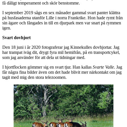
få dåligt temperament och skör benstomme.
I september 2019 sågs en sex månader gammal svart panter klättra
på husfasaderna utanför Lille i norra Frankrike. Hon hade rymt från
sin ägare och fångades in till en djurpark men var snart på rymmen
igen.
Svart dovhjort
Den 18 juni i år 2020 fotograferar jag Kinnekulles dovhjortar. Jag
har trampat iväg dit, drygt fyra mil hemifrån, på en transportcykel,
som jag använder för att dela ut tidningar med.
I hjortflocken gömmer sig en svart tjur. Han kallas
Svarte Valle
. Jag
får några fina bilder även om det hade blivit mer närkontakt om jag
tagit med mig den stora telezoomen.