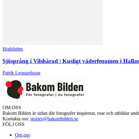
Highlights
Sjösprång i Vilshärad | Kusligt väderfenomen i Halla
Patrik Leonardsson
OM OSS
Bakom Bilden är sidan där fotografer inspirerar, roar och utbildar and
Kontakta oss:
stories@bakombilden.se
FÖLJ OSS
Om oss