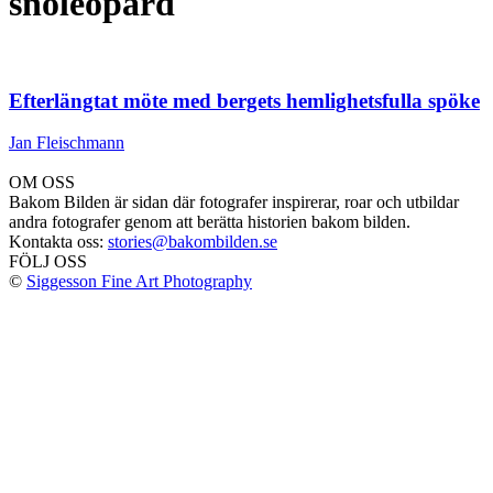
snöleopard
Efterlängtat möte med bergets hemlighetsfulla spöke
Jan Fleischmann
OM OSS
Bakom Bilden är sidan där fotografer inspirerar, roar och utbildar
andra fotografer genom att berätta historien bakom bilden.
Kontakta oss:
stories@bakombilden.se
FÖLJ OSS
©
Siggesson Fine Art Photography